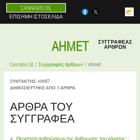
CANNABIS OIL
ΕΠΊΣΗΜΗ ΙΣΤΟΣΕΛΊΔΑ
AHMET
ΣΥΓΓΡΑΦΈΑΣ
ΆΡΘΡΩΝ
Cannabis Oil
Συγγραφείς άρθρων
Ahmet
ΣΥΝΤΆΚΤΗΣ:
AHMET
ΔΗΜΟΣΙΕΎΤΗΚΕ ΑΠΌ:
3 ΆΡΘΡΑ
ΆΡΘΡΑ ΤΟΥ
ΣΥΓΓΡΑΦΈΑ
Θεραπεία αρθρώσεων της άρθρωσης του γόνατος –