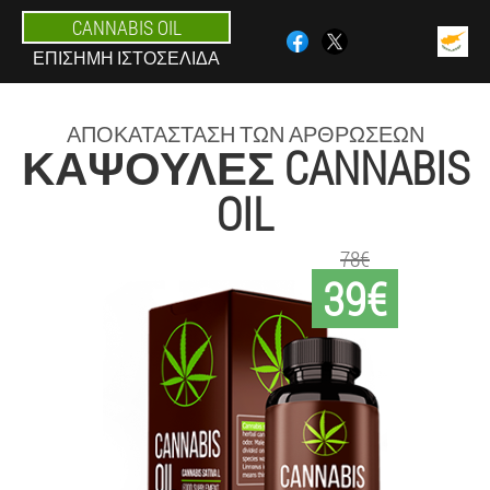
CANNABIS OIL
ΕΠΊΣΗΜΗ ΙΣΤΟΣΕΛΊΔΑ
ΑΠΟΚΑΤΆΣΤΑΣΗ ΤΩΝ ΑΡΘΡΏΣΕΩΝ
ΚΆΨΟΥΛΕΣ CANNABIS
OIL
78€
39€