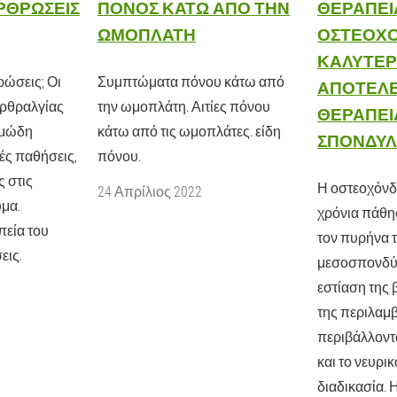
ΡΘΡΏΣΕΙΣ
ΠΌΝΟΣ ΚΆΤΩ ΑΠΌ ΤΗΝ
ΘΕΡΑΠΕΊ
ΩΜΟΠΛΆΤΗ
ΟΣΤΕΟΧΌ
ΚΑΛΎΤΕΡΗ
ρώσεις; Οι
Συμπτώματα πόνου κάτω από
ΑΠΟΤΕΛΕ
 αρθραλγίας
την ωμοπλάτη. Αιτίες πόνου
ΘΕΡΑΠΕΊ
ιμώδη
κάτω από τις ωμοπλάτες. είδη
ΣΠΟΝΔΥΛ
κές παθήσεις,
πόνου.
ς στις
Η οστεοχόνδ
24 Απρίλιος 2022
ύμα.
χρόνια πάθη
πεία του
τον πυρήνα 
εις.
μεσοσπονδύλ
εστίαση της 
της περιλαμβ
περιβάλλοντ
και το νευρι
διαδικασία. 