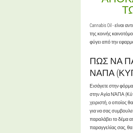
Τ
Cannabis Oil - είναι
της κοινής καινοτόμο
φύγει από την εφαρμ
ΠΏΣ ΝΑ ΠΑ
ΝΆΠΑ (ΚΎ
Εισάγετε στην φόρμα
στην Αγία ΝΆΠΑ (Κύπρ
χειριστή, ο οποίος 
για να σας συμβουλε
παραλάβει το δέμα απ
παραγγελίας σας, θα 