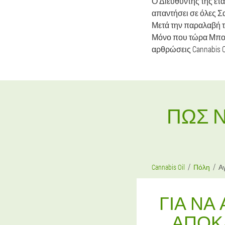
Ο Διευθυντής της ετα
απαντήσει σε όλες Σα
Μετά την παραλαβή τ
Μόνο που τώρα Μπορεί
αρθρώσεις Cannabis O
ΠΏΣ Ν
Cannabis Oil
Πόλη
Α
ΓΙΑ ΝΑ
ΑΠΟΚ