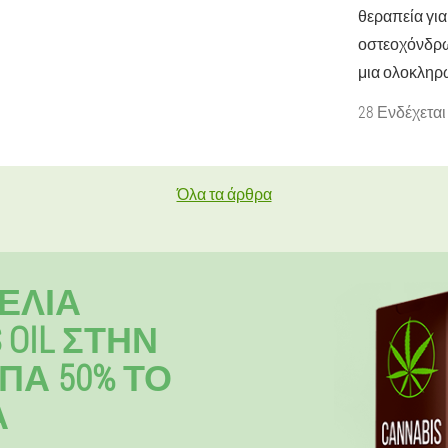
θεραπεία για
οστεοχόνδρ
μια ολοκληρ
28 Ενδέχεται
Όλα τα άρθρα
ΕΛΊΑ
 OIL ΣΤΗΝ
ΠΑ 50% ΤΟ
Α