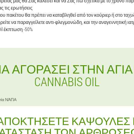
ιρείας μας θα Σας καλέσει και να Σας πω σχετικά με το χρόνο πα
ς τις ερωτήσεις
ου πακέτου θα πρέπει να καταβληθεί από τον κούριερ ή στο ταχ
τε να παραγγείλετε αντι-φλεγμονώδη, και την αναγεννητική ιατρι
il έκπτωση -50%
Α ΑΓΟΡΆΣΕΙ ΣΤΗΝ ΑΓΊ
CANNABIS OIL
γία ΝΆΠΑ
 ΑΠΟΚΤΉΣΕΤΕ ΚΆΨΟΥΛΕΣ 
ΑΤΆΣΤΑΣΗ ΤΩΝ ΑΡΘΡΏΣΕΩ