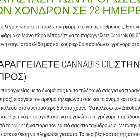
ΩΝ ΧΌΝΔΡΩΝ ΣΕ 28 ΗΜΈΡΕ
 αντι-φλεγμονώδη και επουλωτική φάρμακο για τις αρθρώσεις. Επαν
 φάρμακο.Μόνο τώρα Μπορείτε να το παραγγείλετε Cannabis Oil -5
ογή στην ιστοσελίδα μας και κούριερ θα παραδώσει γρήγορα στο
ΡΑΓΓΕΊΛΕΤΕ CANNABIS OIL ΣΤΗΝ
ΠΡΟΣ)
 παραγγελίας με το όνομά σας και το τηλέφωνό σας για να παραγ
ος), εισάγετε τον αριθμό τηλεφώνου σας και το όνομα και περιμ
θα καλέσει στο συντομότερο δυνατό χρόνο. Θα καλέσω τον Διευθυν
ύσει σχετικά με τα αγαθά και να οργανώσει τη γρήγορη παράδοση.
ό το courier ή να πάρει τον εαυτό σας στο ταχυδρομείο. Μετά τη
είστε σε θέση να πληρώσει για αυτό. Το ακριβές κόστος της αποσ