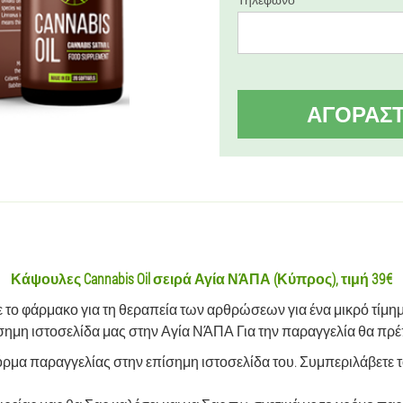
ΑΓΟΡΆΣ
Κάψουλες Cannabis Oil σειρά Αγία ΝΆΠΑ (Κύπρος), τιμή 39€
ε το φάρμακο για τη θεραπεία των αρθρώσεων για ένα μικρό τίμη
σημη ιστοσελίδα μας στην Αγία ΝΆΠΑ Για την παραγγελία θα πρέπε
μα παραγγελίας στην επίσημη ιστοσελίδα του. Συμπεριλάβετε το