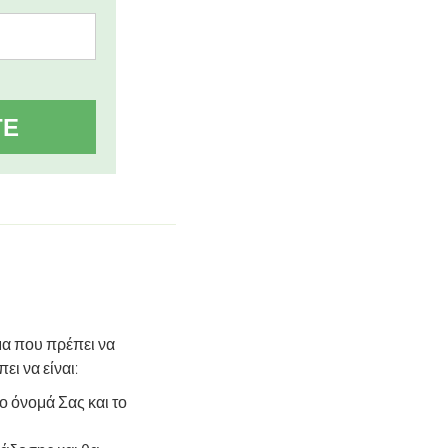
ΤΕ
μα που πρέπει να
ι να είναι:
 όνομά Σας και το