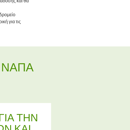
ράδοσης και θα
υδρομείο
κή για τις
Α ΝΆΠΑ
ΓΙΑ ΤΗΝ
Ν ΚΑΙ