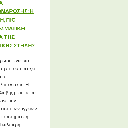
Α
ΝΔΡΩΣΗΣ: Η
, ΠΙΟ
ΣΜΑΤΙΚΉ
Α ΤΗΣ
ΙΚΉΣ ΣΤΉΛΗΣ
ρωση είναι μια
ση που επηρεάζει
του
ιου δίσκου. Η
βλάβης με τη σειρά
άνει τον
α ιστό των αγγείων
κό σύστημα στη
Η καλύτερη