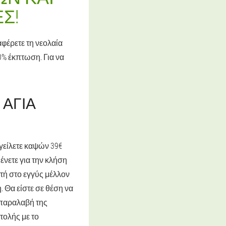
Σ!
αφέρετε τη νεολαία
0% έκπτωση. Για να
 ΑΓΊΑ
γείλετε καψών 39€
ένετε για την κλήση
τή στο εγγύς μέλλον
 Θα είστε σε θέση να
ν παραλαβή της
τολής με το