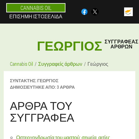
CANNABIS OIL
ΕΠΊΣΗΜΗ ΙΣΤΟΣΕΛΊΔΑ
ΓΕΏΡΓΙΟΣ
ΣΥΓΓΡΑΦΈΑΣ
ΆΡΘΡΩΝ
Cannabis Oil
Συγγραφείς άρθρων
Γεώργιος
ΣΥΝΤΆΚΤΗΣ:
ΓΕΏΡΓΙΟΣ
ΔΗΜΟΣΙΕΎΤΗΚΕ ΑΠΌ:
3 ΆΡΘΡΑ
ΆΡΘΡΑ ΤΟΥ
ΣΥΓΓΡΑΦΈΑ
Οστεοχονδρωσία του μαστού: σημεία, αιτίες,